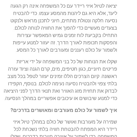
יציאה
לטיול
איזי
ריידר
עם
כל
המשפחה
אינה
רק
הגעה
ליעד
,
אלא
היא גם
ליהנות
מהמסע
עצמו
.
כדי
להבטיח
נסיעה
חלקה
ונטולת
מתחים
,
חיוני
לתכנן
מראש
ולנקוט
בצעדים
מעשיים
כדי
להפוך
את
החוויה
לנוחה
לכולם
.
התחילו
בקביעת
לוח
זמנים
גמיש
המאפשר
עצירות
והפסקות
תכופות
לאורך
הדרך
.
זה
יעזור
למנוע
עייפות
ולשמור
על
כולם
רעננים
ומעורבים
לאורך
כל
המסע
.
שקלו
את
הנוחות
של
כל
בני
המשפחה
על
ידי
אריזת
פריטים
חיוניים,
כגון
חטיפים
,
מים
,
קרם
הגנה
וציוד
עזרה
ראשונה
.
קיום
הצרכים
הללו
זמינים
יעזור
לטפל
בכל
מצב
בלתי
צפוי
ולהבטיח
נסיעה
נעימה
לכולם
.
בנוסף
,
הקפידו
לבדוק
את
תחזית
מזג
האוויר
ואת
תנאי
הדרך
לפני
היציאה
כדי
למנוע
שיבושים
או
עיכובים
אפשריים
במהלך
הנסיעה
.
איך
לשמור
על
כולם
מעורבים
ומאושרים
בדרכים
?
שמירה
על
מעורבות
ואושר
של
כולם
במהלך
טיול
איזי
ריידר
היא
המפתח
להבטחת
חוויה
בלתי
נשכחת
לכל
המשפחה
.
כדי
לשמור
על
אווירה
חיובית
בדרכים
,
שקלו