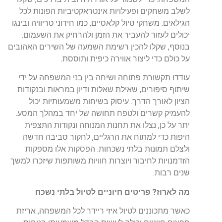
לשלב
משחקים
ופעילויות
אינטראקטיביות
הפונות
לכל
הגילאים
.
משחקי
טיול
קלאסיים,
כמו
חידוני
טריוויה
ובינגו
יכולים
לעזור
להעביר
את
הזמן
ולהרחיק
את
השעמום
.
בנוסף
,
שקלו
להכין
רשימת
השמעה
של
השירים
האהובים
על
כולם
כדי
ליצור
אווירה
כיפית
ותוססת
.
עודדו
תקשורת
פתוחה
ושיחה
בין
בני
המשפחה
על
ידי
שיתוף
סיפורים
,
שאילת
שאלות
ודיון
במראות
ובנקודות
הציון
לאורך
הדרך
.
עיסוק
בשיחות
משמעותיות
יכול
להעמיק
קשרים
ולטפח
תחושה של
יחד
במהלך
המסע
.
יתר
על
כן
,
נצלו
את
תחנות
המנוחה
ונקודות
התצפית
היפות
כדי
למתוח
את
הרגליים
,
לחקור
סביבה
חדשה
ולצלם
תמונות
בלתי
נשכחות
.
הפסקות
אלו
מספקות
הזדמנויות
לחיבור
ויוצרות
חוויות
משותפות
שיזכרו
למשך
שנים
רבות
.
מה
לארוז
?
פריטים
חיוניים
לטיול
בלתי
נשכח
כאשר
מתכוננים
לטיול
איזי
ריידר
לכל
המשפחה
,
אריזת