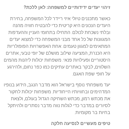
זיהוי
יעדים
ידידותיים
למשפחה
:
לאן
ללכת
?
כאשר
מתכננים
טיולי
איזי
ריידר
לכל
המשפחה
,
בחירת
היעדים
הנכונים
היא
קריטית
כדי
להבטיח
חוויה
מהנה
ובלתי
נשכחת
לכולם
.
התחילו
בתחומי
העניין
וההעדפות
המגוונות
של
כל
אחד
מבני
המשפחה
כדי
למצוא
יעדים
המתאימים
למגוון
טעמים
.
אחת
האפשרויות
הפופולריות
היא
הכנרת
,
המציעה
שילוב
מושלם
של
יופי
טבעי
,
אתרים
היסטוריים
ופעילויות
פנאי
.
משפחות
יכולות
ליהנות
מהמים
השלווים
,
לבקר
באתרים
עתיקים
כמו
כפר
נחום
,
ולהירגע
על
חופי
שפת
האגם
.
יעד
משפחתי
נוסף
בישראל
הוא
מדבר
הנגב
,
הידוע
בנופיו
המדהימים
ובחוויותיו
הייחודיות
.
משפחות
יכולות
לחקור
את
מכתש
רמון
,
מכתש
השחיקה
הגדול
בעולם
,
ולצאת
לסיורים
במדבר
כדי
לגלות
נווה
מדבר
נסתרים
ולהיתקל
בחיות
בר
מקומיות
.
טיפים
מעשיים
לנסיעה
חלקה