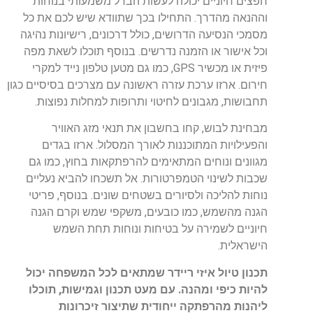
חפצים
חיוניים
יכולה
לעשות
הבדל
משמעותי
בנוחות
וההנאה
מהדרך
.
התחילו
בכך
שתוודא
שיש
לכם
את
כל
מסמכי
הנסיעה
הדרושים
,
כולל
דרכונים
,
רישיונות
נהיגה
וכל
אישור
או
הזמנה
נדרשים
.
בנוסף תוכלו
לשאת
מפה
פיזית
או
מכשיר
GPS
,
כמו
גם
מטען
טלפון
נייד
למקרי
חירום
.
ארזו
ערכת
עזרה
ראשונה
עם
מצרכים
בסיסיים
כגון
תחבושות
,
מגבונים
לחיטוי
ותרופות
למחלות
נפוצות
.
מבחינת
לבוש
,
קחו
בחשבון
את
תנאי
מזג
האוויר
והפעילויות
המתוכננות
לאורך
המסלול
.
ארזו
בגדים
מגוונים
ונוחים
המתאימים
להרפתקאות
בחוץ
,
כמו
גם
שכבות
לשינוי
הטמפרטורות
.
אל
תשכחו
להביא
נעליים
נוחות
להליכה
ולסיורים
בשטחים
שונים
.
בנוסף
,
פריטי
הגנה
מהשמש,
כמו
כובעים
,
משקפי
שמש
וקרם
הגנה
חיוניים
לשמירה
על
בטיחות
ונוחות
תחת
השמש
הישראלית
.
תכנון
טיול
איזי
ריידר
שמתאים
לכל
המשפחה
יכול
להיות כיפי ומהנה
.
עם
מעט
תכנון
וגמישות
,
תוכלו
ליהנות
מהרפתקה
ייחודית
שתיצור
זיכרונות