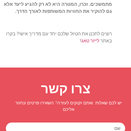
מתמשכים
.
זכרו
,
המטרה
היא
לא
רק
להגיע
ליעד
אלא
גם
להוקיר
את
החוויות
המשותפות
לאורך
הדרך
.
רוצים לתכנן את הטיול שלכם יחד עם מדריך אישי?
בקרו
באתר
לייזר טאג
!
צרו קשר
יש לכם שאלות ואתם זקוקים לעזרה? השאירו פרטים ונחזור
אליכם