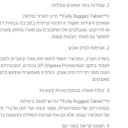
1. עמידות בפני זעזועים ונפילות:
Fully Rugged Tablet
ה**
** חייב לשרוד נפילות,
זעזועים ורעידות חזקות. זו תכונה קריטית בסביבה צבאית די
או להיחבט. טאבלטים אלו מתוכננים עם מארז מחוזק ומערכ
לתפקד גם לאחר חבטות קשות.
2. אטימות למים ואבק:
בשדה הקרב, המכשיר חשוף לתנאי מזג אוויר קיצוניים ולסב
IP (Ingress Protection
לעמוד בתקני
) גבוהים, המבטיחים
הגנה מפני חדירת מים ואבק. יכולת זו מאפשרת שימוש בתנא
מאובקים.
3. יכולת פעולה בטמפרטורות קיצוניות:
Fully Rugged Tablet
ה**
** נדרש לפעול ביעילות
בטווח רחב של טמפרטורות, מקור קיצוני ועד חום מדברי. זה
של המכשיר עצמו, אלא גם את אמינות הסוללה והתצוגה בתנ
4. תצוגה קריאה באור יום: