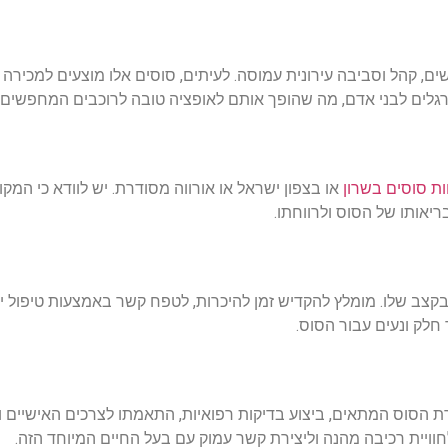
ים
,
קהל
וסביבה
עירונית
עמוסה
.
לעיתים
,
סוסים
אלו
מוצעים
למכירה
רגלים
לבני
אדם
,
מה
שהופך
אותם
לאופציה
טובה
לרוכבים
המחפשים
ות סוסים בשרון
או
בצפון
ישראל
או
אורווה
מסודרת
.
יש
לוודא
כי
המקו
ריאותו
של
הסוס
ולרווחתו
.
קצב
שלו
.
מומלץ
להקדיש
זמן
להיכרות
,
לטפח
קשר
באמצעות
טיפול
י
חלק
ונעים
עבור
הסוס
.
ת
הסוס
המתאים
,
ביצוע
בדיקות
רפואיות
,
התאמתו
לצרכים
האישיים
ו
וויית
רכיבה
מהנה
וליצירת
קשר
עמוק
עם
בעל
החיים
המיוחד
הזה
.