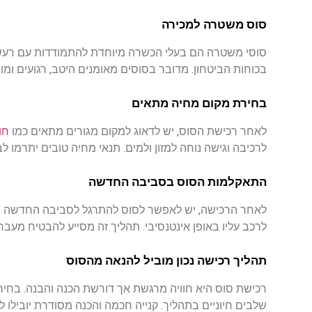
סוס
משטרה
למכירה
סוסי
משטרה
הם
בעלי
הכשרה
מיוחדת
להתמודדות
עם
רעש
בכוחות
הביטחון
.
מדובר
בסוסים
מאומנים
היטב
,
רגועים
ומו
בחירת
מקום
מחיה
מתאים
לאחר
רכישת
הסוס
,
יש
לדאוג
למקום
מגורים
מתאים
כמו
חו
לרכיבה
וגישה
נוחה
למזון
ולמים
.
תנאי
מחיה
טובים
יתרמו
לב
התאקלמות
הסוס
בסביבה
החדשה
לאחר
הרכישה
,
יש
לאפשר
לסוס
להתרגל
לסביבה
החדשה
ב
לרכב
עליו
באופן
אינטנסיבי
.
תהליך
זה
מסייע
להבטיח
מעבר
תהליך
רכישה
נכון
מוביל
להנאה
מהסוס
רכישת
סוס
היא
חוויה
מרגשת
אך
דורשת
הכנה
והבנה
.
בחיר
שלבים
חיוניים
בתהליך
.
קנייה
חכמה
והכנה
מסודרת
יובילו
לח