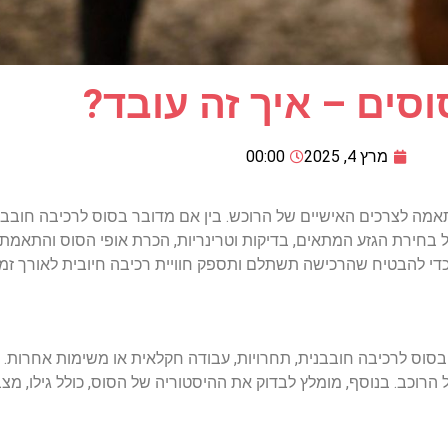
וסים – איך זה עובד?
מרץ 4, 2025
00:00
אמה
לצרכים
האישיים
של
הרוכש
.
בין
אם
מדובר
בסוס
לרכיבה
חובבנ
ל
בחירת
הגזע
המתאים
,
בדיקות
וטרינריות
,
הכרת
אופי
הסוס
והתאמתו
די
להבטיח
שהרכישה
תשתלם
ותספק
חוויית
רכיבה
חיובית
לאורך
זמן
בסוס
לרכיבה
חובבנית
,
תחרויות
,
עבודה
חקלאית
או
משימות
אחרות
.
הרוכב
.
בנוסף
,
מומלץ
לבדוק
את
ההיסטוריה
של
הסוס
,
כולל
גילו
,
מצב