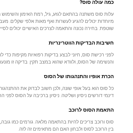
כמה
עולה
סוס
?
עלות
סוס
משתנה
בהתאם
לגזע
,
גיל
,
רמת
האימון
והשימוש
ה
מיוחדות
יכולים
להגיע
לעשרות
ואף
מאות
אלפי
שקלים
.
מעב
שוטפת
.
בחירה
נכונה
והתאמה
לצרכים
האישיים
יכולים
לסיי
חשיבות
הבדיקות
הווטרינריות
לפני
רכישת
סוס
,
חיוני
לבצע
בדיקות
רפואיות
מקיפות
כדי
לו
והנשימה
של
הסוס
,
ולוודא
שהוא
במצב
תקין
.
בדיקה
זו
מונעת
הכרת
אופיו
והתנהגותו
של
הסוס
כל
סוס
הוא
בעל
אופי
שונה
,
ולכן
חשוב
לבדוק
את
ההתנהגות
דינמי
דורשים
ניסיון
ושליטה
.
ניסיון
ברכיבה
על
הסוס
לפני
הר
התאמת
הסוס
לרוכב
סוס
ורוכב
צריכים
להיות
בהתאמה
מלאה
.
גורמים
כמו
גובה
,
בין
הרוכב
לסוס
ולבחון
האם
הם
מתאימים
זה
לזה
.