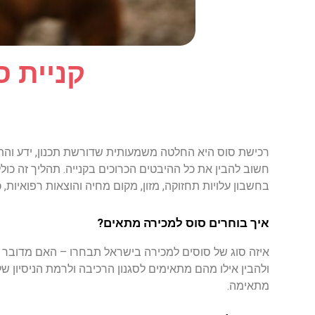
קניית ס
רכישת
סוס
היא
החלטה
משמעותית
שדורשת
תכנון
,
ידע
והת
חשוב
להבין
את
כל
ההיבטים
הכרוכים
בקנייה
.
תהליך
זה
כול
בחשבון
עלויות
תחזוקה
,
מזון
,
מקום
מחיה
והוצאות
רפואיות
,
כ
איך
בוחרים
סוס למכירה מתאים
?
איזה
סוג
של
סוסים
למכירה
בישראל
תבחרו
–
האם
מדובר
ולהבין
אילו
מהם
מתאימים
לסגנון
הרכיבה
ולרמת
הניסיון
של
מתאימה
.