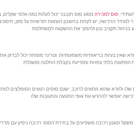
עתידי
.
סוס למכירה
מסוג
סוס
חובבני
יכול
לעלות
כמה
אלפי
שקלים
,
ב
ר
למחיר
הרכישה
,
יש
לקחת
בחשבון
הוצאות
חודשיות
על
מזון
,
חיסונים
ע
בניהול
תקציב
נכון
ולהפוך
את
ההשקעה
למשתלמת
.
ודא
שאין
בעיות
בריאותיות
משמעותיות
.
וטרינר
מומחה
יכול
לבדוק
את
הפתעות
בלתי
צפויות
ומסייעת
בקבלת
החלטה
מושכלת
.
שלו
ולוודא
שהוא
מתאים
לרוכב
.
ישנם
סוסים
רגועים
המומלצים
למתח
כישה
יאפשר
להרגיש
את
אופי
התנועה
והתגובות
שלו
.
משקל
וסגנון
רכיבה
משפיעים
על
בחירת
הסוס
.
רכיבה
ניסיון
עם
מדרי