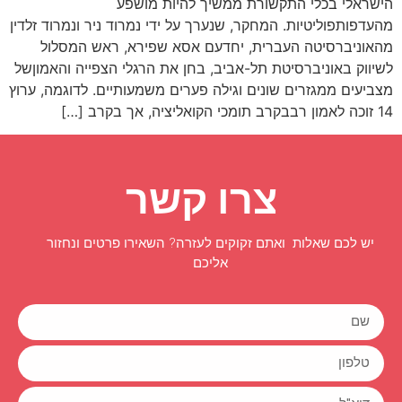
הישראלי בכלי התקשורת ממשיך להיות מושפע
מהעדפותפוליטיות. המחקר, שנערך על ידי נמרוד ניר ונמרוד זלדין
מהאוניברסיטה העברית, יחדעם אסא שפירא, ראש המסלול
לשיווק באוניברסיטת תל-אביב, בחן את הרגלי הצפייה והאמוןשל
מצביעים ממגזרים שונים וגילה פערים משמעותיים. לדוגמה, ערוץ
14 זוכה לאמון רבבקרב תומכי הקואליציה, אך בקרב […]
צרו קשר
יש לכם שאלות ואתם זקוקים לעזרה? השאירו פרטים ונחזור
אליכם