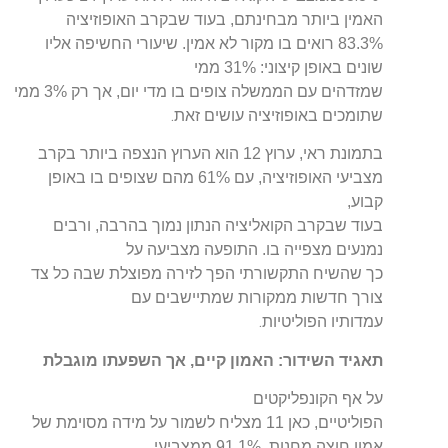
האמין ביותר מבחינתם, בעוד שבקרב האופוזיציה
83.3% רואים בו מקור לא אמין. שיעורי החשיפה אליו
שונים באופן קיצוני: 31% ממי
שמזדהים עם הממשלה צופים בו מדי יום, אך רק 3% ממי
.
שתומכים באופוזיציה עושים זאת
בתמונת ראי, ערוץ 12 הוא הערוץ הנצפה ביותר בקרב
מצביעי האופוזיציה, עם 61% מהם שצופים בו באופן
קבוע,
בעוד שבקרב הקואליציה הנתון נמוך בהרבה, ורבים
נמנעים מצפייה בו. התופעה מצביעה על
כך שהשיח התקשורתי הפך לזירה מפוצלת שבה כל צד
צורך חדשות ממקורות שמתיישבים עם
.
עמדותיו הפוליטיות
תאגיד השידור: האמון קיים, אך השפעתו מוגבלת
על אף הקונפליקטים
הפוליטיים, כאן 11 מצליח לשמור על מידה מסוימת של
אמון חוצה מחנות. 91.1% ממצביעי